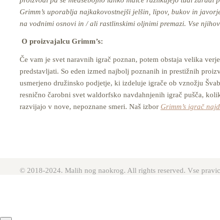
Grimm’s uporablja najkakovostnejši jelšin, lipov, bukov in javorj
na vodnimi osnovi in / ali rastlinskimi oljnimi premazi. Vse njih
O proizvajalcu Grimm’s:
Če vam je svet naravnih igrač poznan, potem obstaja velika ver
predstavljati. So eden izmed najbolj poznanih in prestižnih proiz
usmerjeno družinsko podjetje, ki izdeluje igrače ob vznožju Švab
resnično čarobni svet waldorfsko navdahnjenih igrač pušča, koliko
razvijajo v nove, nepoznane smeri. Naš izbor
Grimm’s igrač najd
© 2018-2024. Malih nog naokrog. All rights reserved. Vse pravic