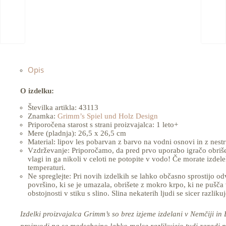
Opis
O izdelku:
Številka artikla: 43113
Znamka:
Grimm’s Spiel und Holz Design
Priporočena starost s strani proizvajalca: 1 leto+
Mere (pladnja): 26,5 x 26,5 cm
Material: lipov les pobarvan z barvo na vodni osnovi in z nes
Vzdrževanje: Priporočamo, da pred prvo uporabo igračo obrišete
vlagi in ga nikoli v celoti ne potopite v vodo! Če morate izdele
temperaturi.
Ne spreglejte: Pri novih izdelkih se lahko občasno sprostijo o
površino, ki se je umazala, obrišete z mokro krpo, ki ne pušča
obstojnosti v stiku s slino. Slina nekaterih ljudi se sicer razli
Izdelki proizvajalca Grimm’s so brez izjeme izdelani v Nemčiji in B
proizvodi pa se medsebojno lahko malce razlikujejo tudi zaradi p