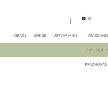
0
0
IGRAČE
KNJIGE
USTVARJANJE
VSAKDANJ
ŽIVLJENJE I
PRAZNOVAN