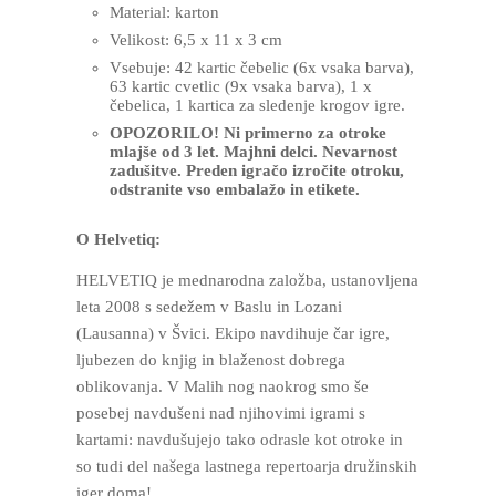
Material: karton
Velikost: 6,5 x 11 x 3 cm
Vsebuje: 42 kartic čebelic (6x vsaka barva),
63 kartic cvetlic (9x vsaka barva), 1 x
čebelica, 1 kartica za sledenje krogov igre.
OPOZORILO! Ni primerno za otroke
mlajše od 3 let. Majhni delci. Nevarnost
zadušitve. Preden igračo izročite otroku,
odstranite vso embalažo in etikete.
O Helvetiq:
HELVETIQ je mednarodna založba, ustanovljena
leta 2008 s sedežem v Baslu in Lozani
(Lausanna) v Švici. Ekipo navdihuje čar igre,
ljubezen do knjig in blaženost dobrega
oblikovanja. V Malih nog naokrog smo še
posebej navdušeni nad njihovimi igrami s
kartami: navdušujejo tako odrasle kot otroke in
so tudi del našega lastnega repertoarja družinskih
iger doma!