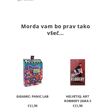
Morda vam bo prav tako
všeč…
GIGAMIC: PANIC LAB
HELVETIQ: ART
ROBBERY (IGRA S
KA...
€
11,90
€
15,90