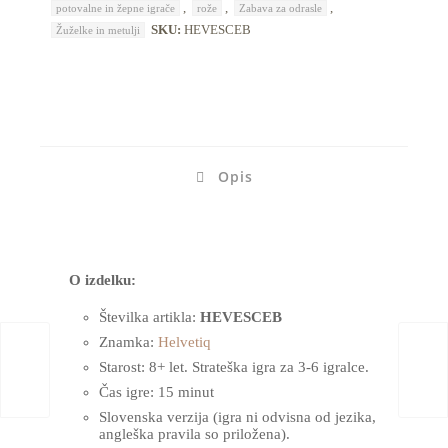
,
,
,
potovalne in žepne igrače
rože
Zabava za odrasle
SKU:
HEVESCEB
Žuželke in metulji
Opis
O izdelku:
Številka artikla:
HEVESCEB
Znamka:
Helvetiq
Starost: 8+ let. Strateška igra za 3-6 igralce.
Čas igre: 15 minut
Slovenska verzija (igra ni odvisna od jezika,
angleška pravila so priložena).