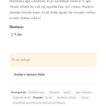
družinska igra s kartami, ki jo navdihuje narava! V igri
Vesele čebele bo vaš cilj oprašiti čim več cvetov. Pazljivo
izberite čebelje karte, ki jih želite igrati, da osvojite večino
in tako dobite rožice!
Dostava:
2-5 dni
Ni na zalogi
Dodaj v seznam želja
Kategorije:
,
,
,
,
Družabne igre
Helvetiq
Igrače
Igre s kartami
Oznake:
,
,
,
Najljubše igrače
6+ let
družbene veščine
karton
,
kognitivne sposobnosti in reševanje problemov