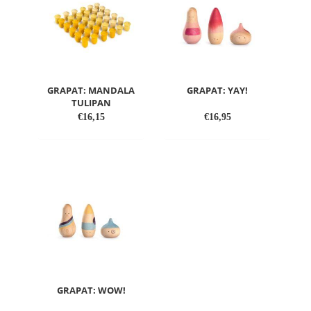
ŽELJA
ŽELJA
GRAPAT: MANDALA
GRAPAT: YAY!
TULIPAN
€
16,15
€
16,95
DODAJ
DODAJ
V
V
SEZNAM
SEZNAM
ŽELJA
ŽELJA
GRAPAT: WOW!