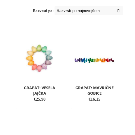
Razvrsti po:
GRAPAT: VESELA
GRAPAT: MAVRIČNE
JAJČKA
GOBICE
€
25,90
€
16,15
DODAJ
DODAJ
V
V
SEZNAM
SEZNAM