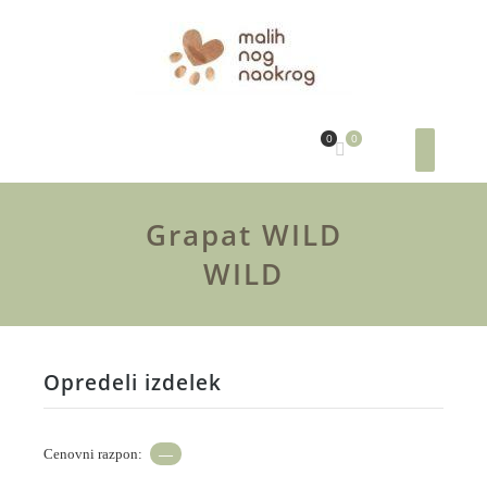
0
0
Grapat WILD
WILD
Opredeli izdelek
Cenovni razpon:
—