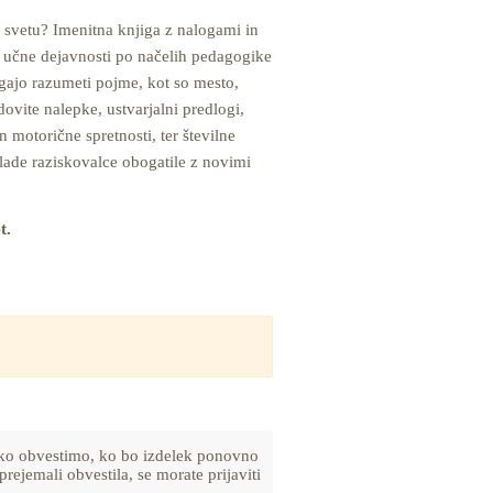
v svetu? Imenitna knjiga z nalogami in
učne dejavnosti po načelih pedagogike
gajo razumeti pojme, kot so mesto,
dovite nalepke, ustvarjalni predlogi,
n motorične spretnosti, ter številne
lade raziskovalce obogatile z novimi
t.
lahko obvestimo, ko bo izdelek ponovno
prejemali obvestila, se morate prijaviti