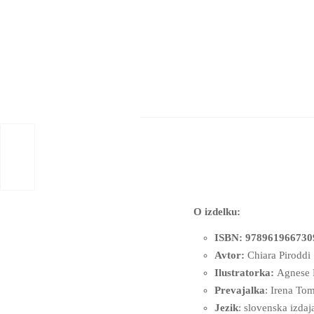
O izdelku:
ISBN: 978961966730
Avtor:
Chiara Piroddi
Ilustratorka:
Agnese 
Prevajalka
: Irena To
Jezik
: slovenska izdaj