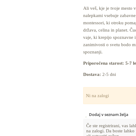
Ali veš, kje je tvoje mesto 
nalepkami vsebuje zabavne 
montessori, ki otroku poma
država, celina in planet. Ču
vaje, ki krepijo spoznavne i
zanimivosti o svetu bodo m
spoznanji.
Priporočena starost: 5-7 le
Dostava:
2-5 dni
Ni na zalogi
Dodaj v seznam želja
Če ste registrirani, vas 
na zalogi. Da boste lahko 
ali ustvariti račun.