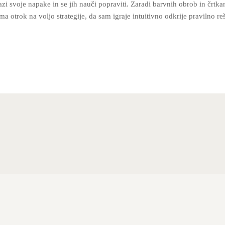
i svoje napake in se jih nauči popraviti. Zaradi barvnih obrob in črtkan
ima otrok na voljo strategije, da sam igraje intuitivno odkrije pravilno reš