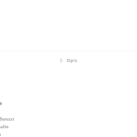
Opis
9
Baruzzi
mažin
a