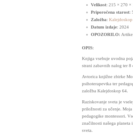
Velikost
: 215 × 270 ×
Priporočena starost
: 
Založba
:
Kalejdoskop
Datum izdaje
: 2024
OPOZORILO:
Artikel
OPIS:
Knjiga vsebuje uvodna poja
strani zabavnih nalog ter 8
Avtorica knjižne zbirke Mon
psihoterapevtka ter pedagog
založba Kalejdoskop 64.
Raziskovanje sveta je vsele
priložnosti za učenje. Moja
pedagogike montessori. Vseb
značilnosti našega planeta i
sveta.