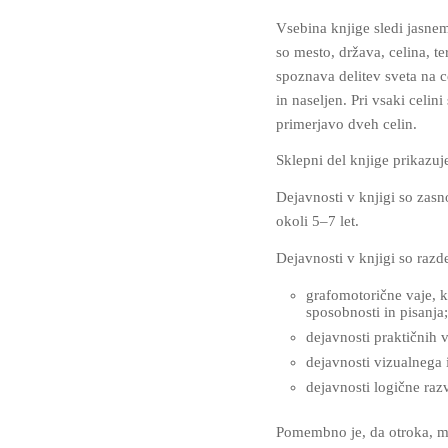
Vsebina knjige sledi jasnem
so mesto, država, celina, t
spoznava delitev sveta na c
in naseljen. Pri vsaki celin
primerjavo dveh celin.
Sklepni del knjige prikazuj
Dejavnosti v knjigi so zas
okoli 5–7 let.
Dejavnosti v knjigi so razd
grafomotorične vaje, k
sposobnosti in pisanja;
dejavnosti praktičnih 
dejavnosti vizualnega 
dejavnosti logične razv
Pomembno je, da otroka, me