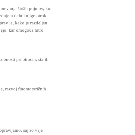
umevanja širših pojmov, kot
rednjem delu knjige otrok
prav je, kako je razdeljen
ujejo, kar omogoča hitro
obnosti pri otrocih, starih
je, razvoj finomotoričnih
pravljamo, saj so vaje