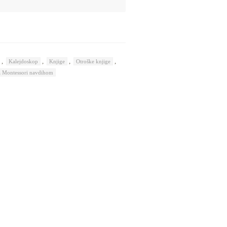
,
,
,
,
Kalejdoskop
Knjige
Otroške knjige
z Montessori navdihom