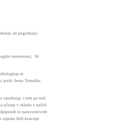
dihnejo ali pogoltnejo.
gogike montessori, 36
sihologinja in
i jezik: Irena Tomažin,
a vprašanja, s tem pa tudi
a učenje v skladu z načeli
ljepisnih in naravoslovnih
ih zajema širši koncept