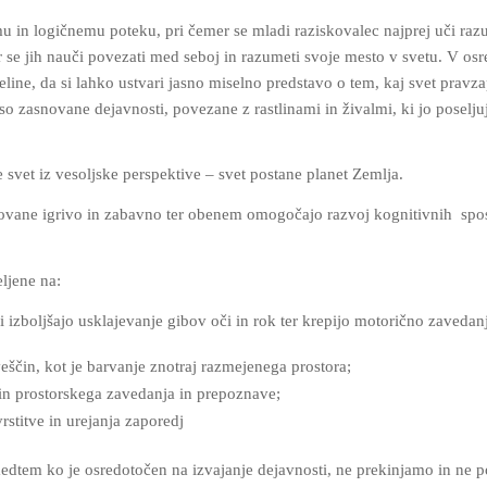
u in logičnemu poteku, pri čemer se mladi raziskovalec najprej uči raz
er se jih nauči povezati med seboj in razumeti svoje mesto v svetu. V os
eline, da si lahko ustvari jasno miselno predstavo o tem, kaj svet pravza
i so zasnovane dejavnosti, povezane z rastlinami in živalmi, ki jo poselj
e svet iz vesoljske perspektive – svet postane planet Zemlja.
novane igrivo in zabavno ter obenem omogočajo razvoj kognitivnih
spos
eljene na:
i izboljšajo usklajevanje gibov oči in rok ter krepijo motorično zavedan
veščin, kot je barvanje znotraj razmejenega prostora;
in prostorskega zavedanja in prepoznave;
rstitve in urejanja zaporedj
dtem ko je osredotočen na izvajanje dejavnosti, ne prekinjamo in ne po