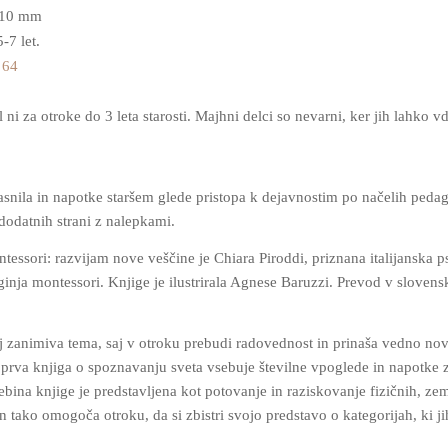
 10 mm
5-7 let.
 64
 ni za otroke do 3 leta starosti. Majhni delci so nevarni, ker jih lahko v
snila in napotke staršem glede pristopa k dejavnostim po načelih peda
 dodatnih strani z nalepkami.
tessori: razvijam nove veščine je Chiara Piroddi, priznana italijanska p
inja montessori. Knjige je ilustrirala Agnese Baruzzi. Prevod v slovensk
j zanimiva tema, saj v otroku prebudi radovednost in prinaša vedno nov
 prva knjiga o spoznavanju sveta vsebuje številne vpoglede in napotke z
ina knjige je predstavljena kot potovanje in raziskovanje fizičnih, zem
n tako omogoča otroku, da si zbistri svojo predstavo o kategorijah, ki j