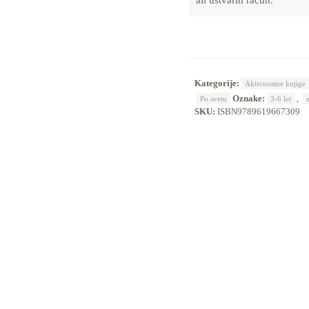
Kategorije:
Aktivnostne knjige
Oznake:
,
Po svetu
3-6 let
SKU:
ISBN9789619667309