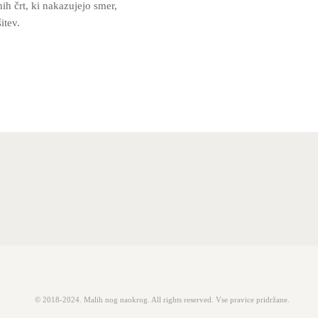
ih črt, ki nakazujejo smer,
itev.
© 2018-2024. Malih nog naokrog. All rights reserved. Vse pravice pridržane.