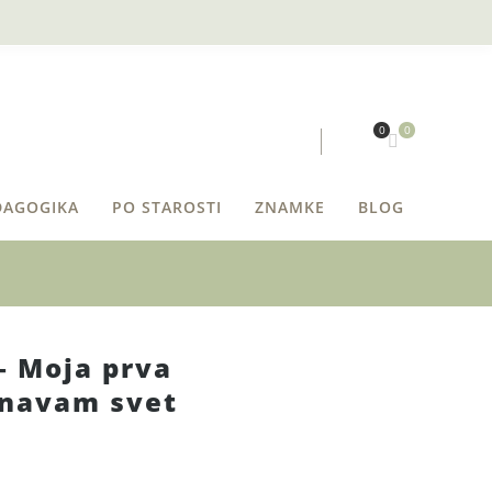
0
0
DAGOGIKA
PO STAROSTI
ZNAMKE
BLOG
– Moja prva
znavam svet